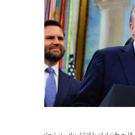
دونالد ترامپ رئیس‌جمهور آمریکا دقایقی قبل از ساعت ۱۸ به وقت ایران با انتشار پیامی در تروث