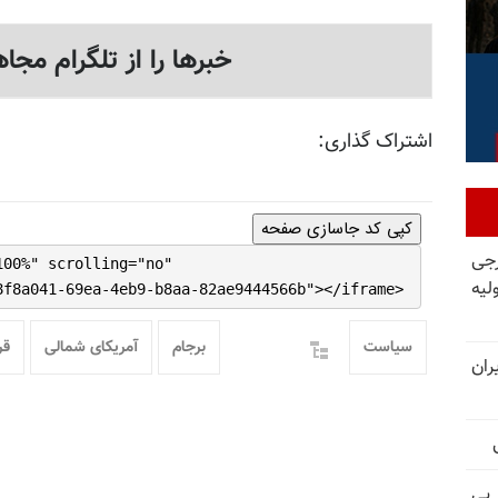
خبرها را از تلگرام مجاه
اشتراک گذاری:
کپی کد جاسازی صفحه
رجی
100%" scrolling="no"
لیه
8f8a041-69ea-4eb9-b8aa-82ae9444566b"></iframe>
سیاست
برجام
آمریکای شمالی
قر
ران
 پی