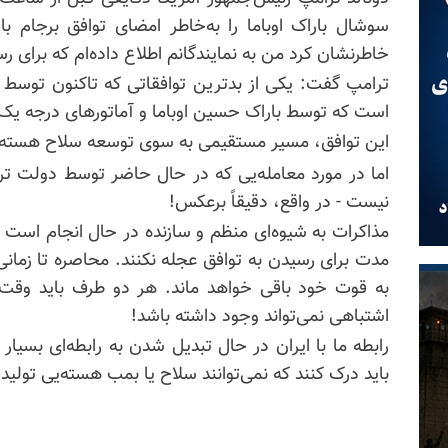
سوشال باراک اوباما را به‌خاطر امضای توافق برجام با ر
خاطرنشان کرد من به
نمایندگانم
اطلاع داده‌ام که برای ر
ترامپ گفت: یکی از بدترین توافقاتی که تاکنون توسط ک
است که توسط باراک حسین اوباما و
آماتورهای
درجه یک 
این توافق، مسیر مستقیمی به سوی توسعه سلاح هسته‌ی
اما در مورد معامله‌یی که در حال حاضر توسط دولت ترا
نیست - در واقع، دقیقاً برعکس!
مذاکرات به شیوه‌ای منظم و سازنده در حال انجام است 
مدت برای رسیدن به توافق عجله نکنند. محاصره تا زمان
به قوت خود باقی خواهد ماند. هر دو طرف باید وقت 
اشتباهی نمی‌تواند وجود داشته باشد!
رابطه ما با ایران در حال تبدیل شدن به رابطه‌ای بسیار ح
باید درک کنند که نمی‌توانند سلاح یا بمب هسته‌یی تولید ی