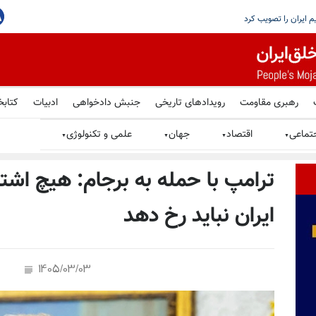
عتی
رهبری مقاومت
رویدادهای تاریخی
جنبش دادخواهی
ادبیات
کتابخ
تماعی
اقتصاد
جهان
علمی و تکنولوژی
▼
▼
▼
▼
ترامپ با حمله به برجام: هیچ اشتب
ایران نباید رخ دهد
1405/03/03