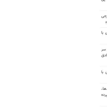
رجی
د
 با
 سر
دق
 با
ها،
رده