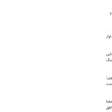
وار
ایی
جنگ
وی:
ومت
مضا
افق