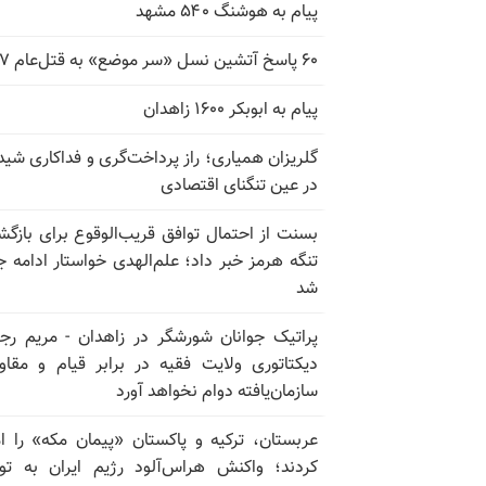
پیام به هوشنگ ۵۴۰ مشهد
۶۰ پاسخ آتشین نسل «سر موضع» به قتل‌عام ۶۷
پیام به ابوبکر ۱۶۰۰ زاهدان
گلریزان همیاری؛ راز پرداخت‌گری و فداکاری شیدا
در عین تنگنای اقتصادی
بسنت از احتمال توافق قریب‌الوقوع برای بازگش
تنگه هرمز خبر داد؛ علم‌الهدی خواستار ادامه 
شد
پراتیک جوانان شورشگر در زاهدان - مریم رج
دیکتاتوری ولایت فقیه در برابر قیام و مقا
سازمان‌یافته دوام نخواهد آورد
عربستان، ترکیه و پاکستان «پیمان مکه» را ا
کردند؛ واکنش هراس‌آلود رژیم ایران به تو