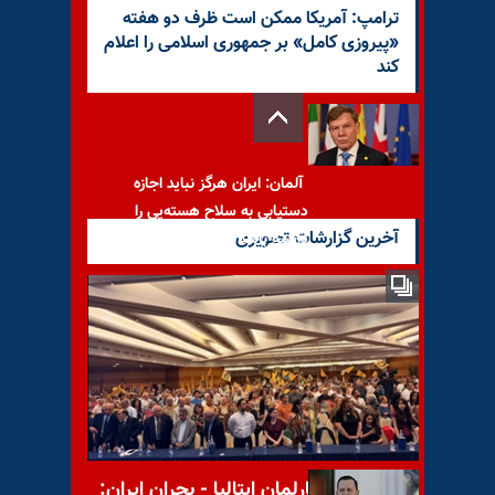
ترامپ: آمریکا ممکن است ظرف دو هفته
«پیروزی کامل» بر جمهوری اسلامی را اعلام
کند
آلمان: ایران هرگز نباید اجازه
دستیابی به سلاح هسته‌یی را
آخرین گزارشات تصویری
داشته باشد
تجمع مردم تهران در پارک
دانشجو به‌مناسبت روز جهانی
کارگر
کنفرانس در پارلمان ایتالیا - بحران ایران: