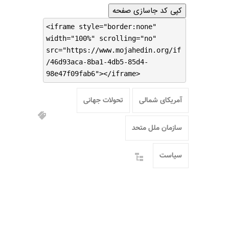
کپی کد جاسازی صفحه
<iframe style="border:none"
width="100%" scrolling="no"
src="https://www.mojahedin.org/if
/46d93aca-8ba1-4db5-85d4-
98e47f09fab6"></iframe>
آمریکای شمالی
تحولات جهانی
سازمان ملل متحد
سیاست