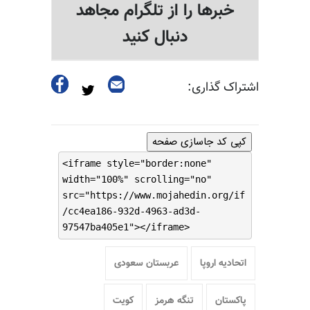
خبرها را از تلگرام مجاهد
دنبال کنید
اشتراک گذاری:
کپی کد جاسازی صفحه
<iframe style="border:none"
width="100%" scrolling="no"
src="https://www.mojahedin.org/if
/cc4ea186-932d-4963-ad3d-
97547ba405e1"></iframe>
اتحادیه اروپا
عربستان سعودی
پاکستان
تنگه هرمز
کویت