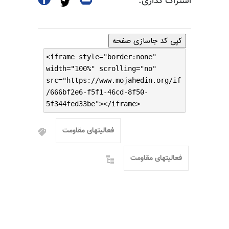
اشتراک گذاری:
کپی کد جاسازی صفحه
<iframe style="border:none"
width="100%" scrolling="no"
src="https://www.mojahedin.org/if
/666bf2e6-f5f1-46cd-8f50-
5f344fed33be"></iframe>
فعالیتهای مقاومت
فعالیتهای مقاومت