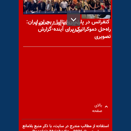
کنفرانس در پارلمان ایتالیا - بحران ایران:
نه پزشک و پرستار، نه دارو و
راه‌حل دموکراتیک برای آینده-گزارش
درمان
تصویری
تاراج منابع ایران به ثمن بخس
شعار «راه قدس از کربلا» چگونه
اختراع شد؟
بالای
صفحه
استفاده از مطالب مندرج در سايت، با ذكر منبع بلامانع