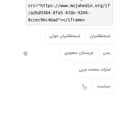
src="https://www.mojahedin.org/if
/a26d9384-8fa5-47de-9204-
8ccec96c46ad"></iframe>
شبه‌نظامیان
شبه‌نظامیان حوثی
یمن
عربستان سعودی
امارات متحده عربی
سیاست