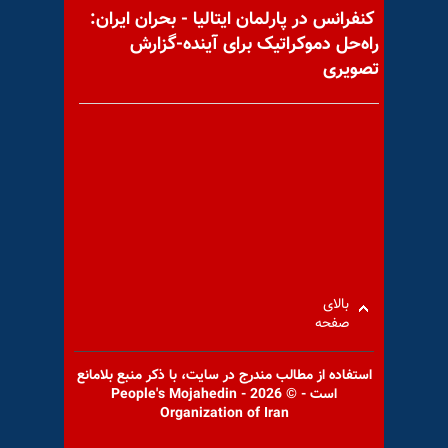
برای بقای رژیم»
کنفرانس در پارلمان ایتالیا - بحران ایران:
راه‌حل دموکراتیک برای آینده-گزارش
تصویری
نمایش جنون‌آمیز صلیب
شکستهٔ ساواک
یک دستبرد دیگر به‌دستمزد
به‌غارت رفتهٔ کارگران
بالای
صفحه
استفاده از مطالب مندرج در سايت، با ذكر منبع بلامانع
است - © 2026 - People's Mojahedin
Organization of Iran