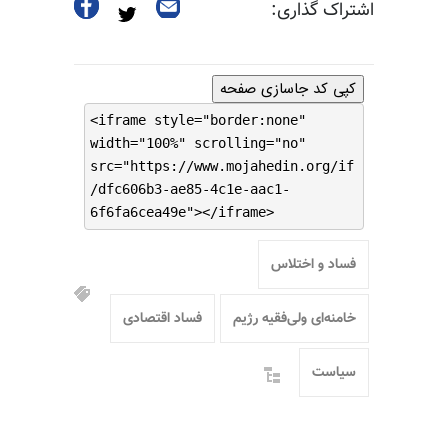
اشتراک گذاری:
کپی کد جاسازی صفحه
<iframe style="border:none"
width="100%" scrolling="no"
src="https://www.mojahedin.org/if
/dfc606b3-ae85-4c1e-aac1-
6f6fa6cea49e"></iframe>
فساد و اختلاس
خامنه‌ای ولی‌فقیه رژیم
فساد اقتصادی
سیاست