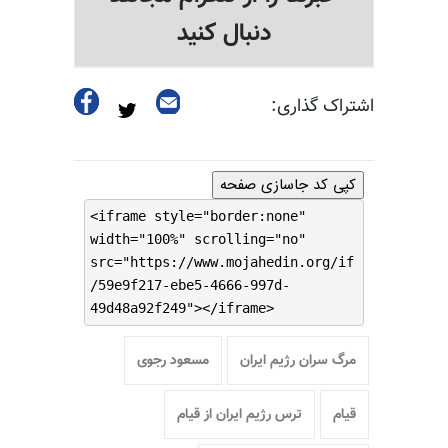
دنبال کنید
اشتراک گذاری:
کپی کد جاسازی صفحه
<iframe style="border:none"
width="100%" scrolling="no"
src="https://www.mojahedin.org/if
/59e9f217-ebe5-4666-997d-
49d48a92f249"></iframe>
مرگ سران رژیم ایران
مسعود رجوی
قیام
ترس رژیم ایران از قیام