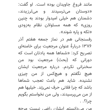
مانند فروغ جاویدان بوده است. او گفت:
«دوستان می‌ترسیدند و می‌لرزیدند،
دشمنان هم خیلی امیدوار بودند به چنین
روزی» که همه مسئولان نظام به‌زودی
«تکه و پاره شوند».
رفسنجانی هم در نماز جمعه هفتم آذر
۱۳۷۶ دربارهٔ عنوان مرجعیت برای خامنه‌ای
تصریح کرد: «شماها همه یادتان است که
دورانی که (بحث) مرجعیت بود من
سخنرانی نکردم. درباره مرجعیت ایشان
هیچ نگفتم و هیچ‌کس از من چیزی
نشنیده.
شاید هم
باعث تعجب شماها
باشد که چرا فلانی حرف نمی‌زند. خیلیها هم
از من می‌پرسیدند، ولی من نخواستم بگویم
چرا؟. .
من می‌دانستم ایشان راضی نیست مرجع