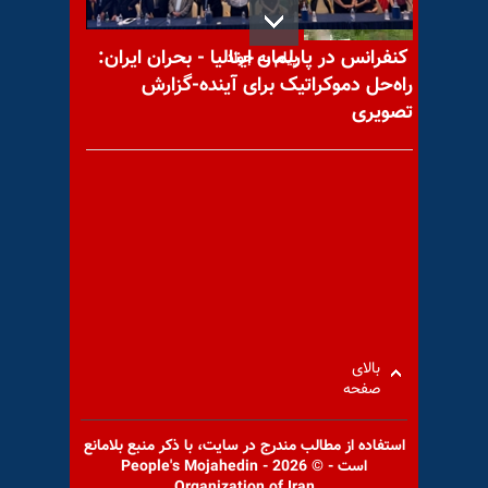
کنفرانس در پارلمان ایتالیا - بحران ایران:
پیام به جواد
راه‌حل دموکراتیک برای آینده-گزارش
تصویری
با یاد مجاهد شهید علیرضا
(علی) صابونی
حسین کنعانی‌مقدم از باند غالب
رژیم: تیم اقتصادی دولت،
بالای
صفحه
اقتصاد کشور را
استفاده از مطالب مندرج در سايت، با ذكر منبع بلامانع
است - © 2026 - People's Mojahedin