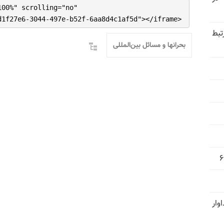
100%" scrolling="no"
d1f27e6-3044-497e-b52f-6aa8d4c1af5d"></iframe>
تبط
بحرانها و مسائل بین‌المللی
وار