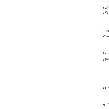
ایی
جنگ
وی:
ومت
مضا
افق
دین
ت و