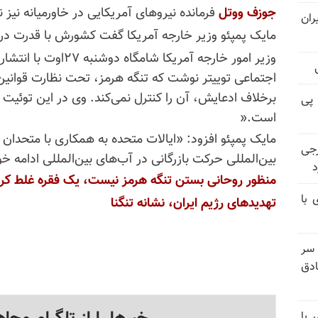
جوزف
ووتل
فرمانده نیروهای آمریکایی در خاورمیانه نیز
ران
مایک پمپئو وزیر خارجه آمریکا گفت کشورش با قدرت در م
وزیر امور خارجه آمریکا
اجتماعی توییتر نوشت که تنگه هرمز، تحت نظارت قوانین در
برخلاف ادعایش، آن را کنترل نمی‌کند. وی در این توئیت ت
 پی
است
».
مایک پمپئو افزود: «ایالات متحده به همکاری با متحدان 
رجی
بین‌المللی حرکت بازرگانی در آب‌های بین‌المللی ادامه خو
د
منظور
روحانی
بستن
تنگه
هرمز
نیست
،
یک
فقره
غلط
کر
 با
تهدیدهای
رژیم
ایران
،
نشانه
تنگنا
 سر
دق
 با