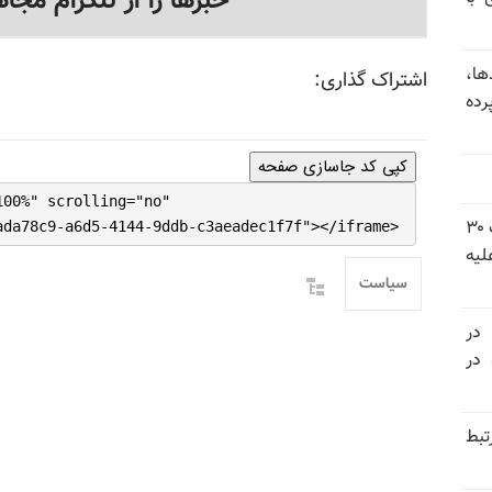
خبرها را از تلگرام مجاه
ها،
اشتراک گذاری:
رده
کپی کد جاسازی صفحه
100%" scrolling="no"
شورای ملی مقاومت ایران - مسئول شورا - تبریک ۳۰
ada78c9-a6d5-4144-9ddb-c3aeadec1f7f"></iframe>
لیه
سیاست
 در
سالگرد قتل‌عام ۳۰ هزار لاله‌های بهمن ۵۷ در
تبط