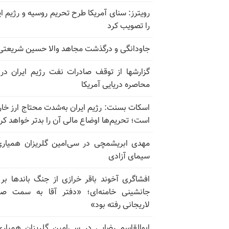
رویترز: سنای آمریکا طرح تحریم روسیه و رژیم ای
را تصویب کرد
جاودانگی و درگذشت مجاهد والا حسین شریعتی
گزارشها از توقف صادرات نفت رژیم ایران در
محاصره دریایی آمریکا
اسکات بسنت: رژیم ایران به‌شدت محتاج ارز خا
است؛ تحریم‌ها اوضاع مالی آن را بدتر خواهد کر
مهدی ابریشمچی در سی‌امین گلریزان همیاری
سیمای آزادی
افشاگری آخوند باقر خرازی از جنگ باندها بر
جانشینی خامنه‌ای؛ «دفتر آقا به سمت صا
لاریجانی رفته بود»
ابوالقاسم رضایی در سی‌امین گلریزان همیاری