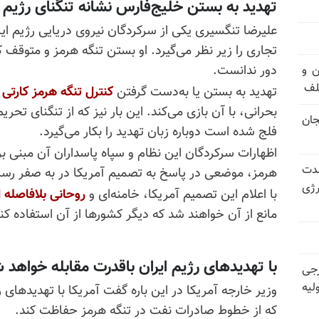
تهدید به بستن خلیج‌فارس نشانه تنگنای رژیم ا
علیرضا تنگسیری یکی از سرکردگان نیروی دریایی رژیم ای
تجاری را زیر نظر می‌گیرد. او بستن تنگه هرمز و متوقف ک
دور ندانست
.
های ۳ و ۴ بند ۷ اوین و
لف
تهدید به بستن یا به‌دست گرفتن
کنترل
تنگه
هرمز
کارتی
بحرانی، با آن بازی می‌کند. این بار نیز که از تنگنای تح
جان
فلج شده است دوباره زبان تهدید را بکار می‌گیرد
.
اظهارات سرکردگان این نظام و سپاه پاسداران آن مبنی ب
شدت
هرمز، موضعی در پاسخ به تصمیم آمریکا در به صفر رس
رژی
با اعلام این تصمیم آمریکا، خامنه‌ای و
روحانی
بلافاصله
ا
مانع از آن خواهند شد که دیگر کشورها از آن استفاده کن
با تهدیدهای رژیم ایران باقدرت مقابله خواهد 
رجی
لیه
وزیر خارجه آمریکا در این باره گفت آمریکا با تهدیدهای 
که از خطوط صادرات نفت در تنگه هرمز حفاظت کند
.