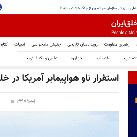
جاهدین در گرامیداشت یاد شهیدان قیام سراسری در پاریس
رهبری مقاومت
رویدادهای تاریخی
جنبش دادخواهی
ادبیات
کتابخ
تماعی
اقتصاد
جهان
علمی و تکنولوژی
▼
▼
▼
▼
استقرار ناو هواپیمابر آمریکا در خ
1397/10/01