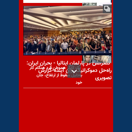
تجمع اعتراضی کشاورزان شوش
و شوشتر، کارگران ماشین‌سازی
تبریز و کارگران پیمانکاری
کنفرانس در پارلمان ایتالیا - بحران ایران:
یک کارگر هموطن کرد هنگام کار
راه‌حل دموکراتیک برای آینده-گزارش
به‌دلیل سقوط از ارتفاع، جان
تصویری
خود
آسوشیتدپرس: رژیم ایران
می‌گوید ۱۹۰هزار سانتریفوژ اما
آمریکا می‌گوید ۲هزار سانتریفیوژ