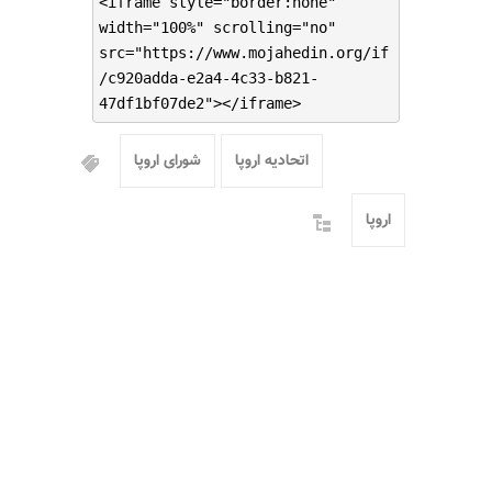
<iframe style="border:none"
width="100%" scrolling="no"
src="https://www.mojahedin.org/if
/c920adda-e2a4-4c33-b821-
47df1bf07de2"></iframe>
اتحادیه اروپا
شورای اروپا
اروپا