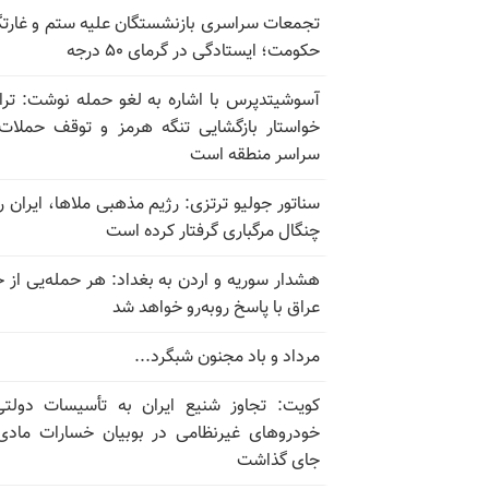
تجمعات سراسری بازنشستگان علیه ستم و غارت
حکومت؛ ایستادگی در گرمای ۵۰ درجه
آسوشیتدپرس با اشاره به لغو حمله نوشت: تر
خواستار بازگشایی تنگه هرمز و توقف حملات
سراسر منطقه است
سناتور جولیو ترتزی: رژیم مذهبی ملاها، ایران را
چنگال مرگباری گرفتار کرده است
هشدار سوریه و اردن به بغداد: هر حمله‌یی از 
عراق با پاسخ روبه‌رو خواهد شد
مرداد و باد مجنون شبگرد...
کویت: تجاوز شنیع ایران به تأسیسات دولت
خودروهای غیرنظامی در بوبیان خسارات مادی
جای گذاشت