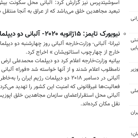
تبعید مجاهدین خلق می‌باشد که از عراق به آنجا منتقل شد
رانی
نیویورک تایمز: ۱۵ژانویه ۲۰۲۰-
آلبانی دو دیپلما
کشتی
تیرانا- آلبانی- وزارت‌خارجه آلبانی روز چهارشنبه دو دیپلم
ایی
خارج از چهارچوب
استاتویشان
» اخراج کرد.
بیانیه وزارت‌خارجه اعلام کرد دو دیپلمات محمدعلی ارض 
نامطلوب اعلام شدند و از آنها خواسته شد «فورا» آلبانی ر
زیر
آلبانی در دسامبر ۲۰۱۸ دو دیپلمات رژیم ایران را به‌خاطر « نقض
فعالیت‌ها غیرقانونی که امنیت این کشور را تهدید می‌کرد،
لی
آلبانی محل
استقراراعضای
سازمان مجاهدین خلق اپوزیسیو
نقل مکان کرده‌اند.
ران
ان؛