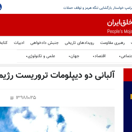
ن را در چنگال مرگباری گرفتار کرده است
رهبری مقاومت
رویدادهای تاریخی
جنبش دادخواهی
ادبیات
کتابخ
تماعی
اقتصاد
جهان
علمی و تکنولوژی
▼
▼
▼
▼
آلبانی دو دیپلومات تروریست رژیم ا
1398/10/25