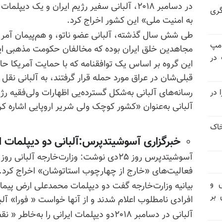
در دسامبر ۲۰۱۸، آلبانی سفیر رژیم ایران و یک 
گری
به امنیت ملی» این کشور اخراج کرد.
طی شش سال گذشته، آلبانی عضو ناتو، و هم‌پیمان آمریک
امپ
مجاهدین خلق ایران بوده که مخالفان حکومت مذهبی ای
 در
این گروه بر اساس یک توافقنامه که با حمایت آمریکا حاص
قبلی‌شان در عراق مورد حمله قرار گرفتند، به آلبانی نقل 
رسانه‌های آلبانی به‌شکل گسترده‌یی اظهارات ولی‌فقیه رژ
 در
آلبانی به‌عنوان «کشور کوچک ولی شریر اروپایی اشاره ک
خاک
خبرگزاری آسوشیتدپرس:آلبانی دو دیپلمات ایر
آسوشیتدپرس روز ۲۵دی نوشت: وزارت‌خارجه آلب
فعالیت‌های «خارج از چهارچوب
استاتوشان
» اخراج کرد.
ی و
بیانیه وزارت‌خارجه گفت دو دیپلمات محمدعلی ارض پیما
 بر
افرادی نامطلوب اعلام شدند و از آنها خواست « فورا» آلبا
آلبانی در دسامبر ۲۰۱۸دو دیپلمات ایرانی را به‌خاطر « نقض