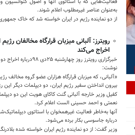
فعالیت‌هایی که با استاتوی آنها و اصول کنوانسیون وی
به‌عنوان عناصر غیرمطلوب اعلام شوند.
از دو نماینده رژیم در ایران خواسته شد که خاک جمهوری آل
رویترز: آلبانی میزبان قرارگاه مخالفان رژیم ا
اخراج می‌کند
خبرگزاری رویترز روز چهارش
نوشت:
«آلبانی، که میزبان قرارگاه هزاران عضو گروه مخالف رژ
بیرون انداختن سفیر رژیم ایران، دو دیپلمات دیگر این رژی
کفیل وزیر خارجه آلبانی
گنت
کاکای
هویت این دو دیپلمات
نعمتی و احمد حسینی الست اعلام کرد.
آنها به‌خاطر فعالیت
غیرهمخوان
با استاتوی دیپلماتیک‌شا
درباره جاسوسی بکار برده می‌شود.
وزیر گفت: از دو نماینده رژیم ایران خواسته شده بلادرن