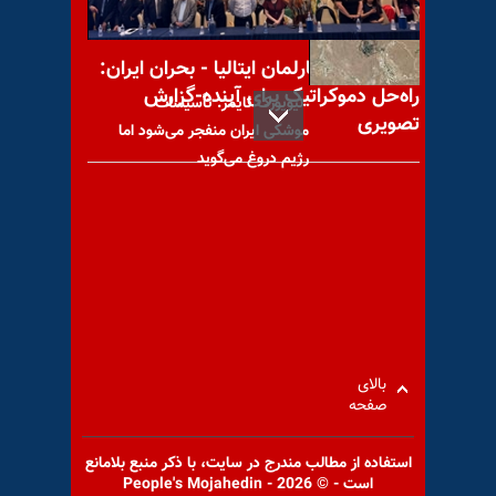
کنفرانس در پارلمان ایتالیا - بحران ایران:
راه‌حل دموکراتیک برای آینده-گزارش
نیویورک تایمز: تأسیسات
تصویری
موشکی ایران منفجر می‌شود اما
رژیم دروغ می‌گوید
گسترش سیلابهای ویرانگر به
۱۴استان / خسارات گسترده سیل
در پلدختر و
بالای
صفحه
استفاده از مطالب مندرج در سايت، با ذكر منبع بلامانع
افزایش سه برابری قیمت روغن
است - © 2026 - People's Mojahedin