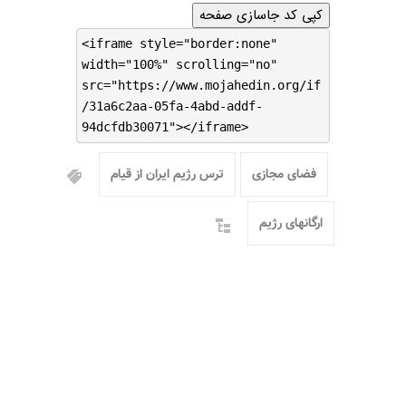
کپی کد جاسازی صفحه
<iframe style="border:none"
width="100%" scrolling="no"
src="https://www.mojahedin.org/if
/31a6c2aa-05fa-4abd-addf-
94dcfdb30071"></iframe>
فضای مجازی
ترس رژیم ایران از قیام
ارگانهای رژیم