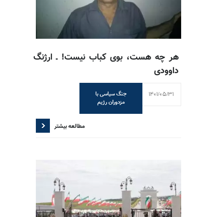
هر چه هست، بوی کباب نیست! ـ ارژنگ
داوودی
1401/05/31
جنگ سیاسی با
مزدوران رژیم
مطالعه بیشتر