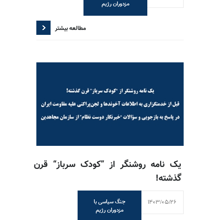
مزدوران رژیم
مطالعه بیشتر
یک نامه روشنگر از ”کودک سرباز“ قرن
گذشته!
1403/05/26
جنگ سیاسی با
مزدوران رژیم