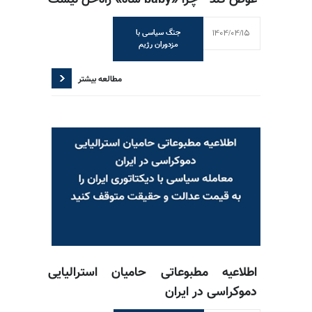
عوض کند - چرا «baby شاه» راه‌حل نیست
1404/04/15
جنگ سیاسی با
مزدوران رژیم
مطالعه بیشتر
اطلاعیه مطبوعاتی حامیان استرالیایی
دموکراسی در ایران