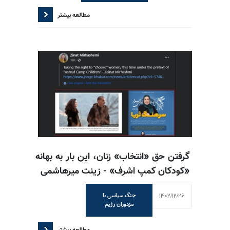
مطالعه بیشتر
گرفتن حق «انتخاب» زنان، این بار به بهانه
«کودکان کمپ اشرف» - زینت میرهاشمی
1402/12/26
جنگ سیاسی با
مزدوران رژیم