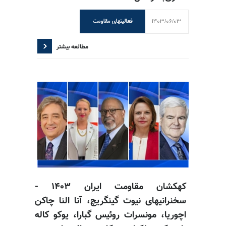
1403/06/03
فعالیتهای مقاومت
مطالعه بیشتر
کهکشان مقاومت ایران ۱۴۰۳ -
سخنرانیهای نیوت گینگریچ، آنا النا چاکن
اچوریا، مونسرات روئیس گبارا، یوکو کاله