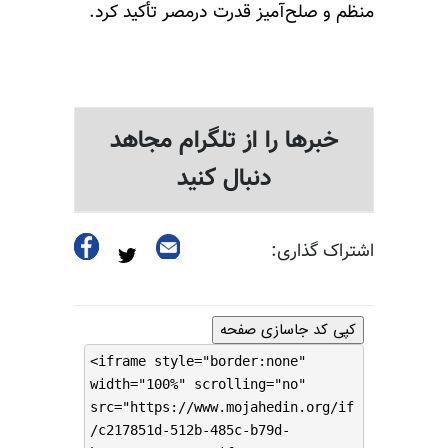
منظم و صلح‌آمیز قدرت درمصر تأکید کرد.
خبرها را از تلگرام مجاهد
دنبال کنید
اشتراک گذاری:
کپی کد جاسازی صفحه
<iframe style="border:none"
width="100%" scrolling="no"
src="https://www.mojahedin.org/if
/c217851d-512b-485c-b79d-