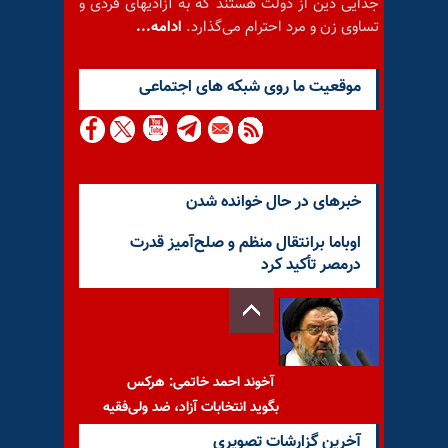
جدایی دین از دولت هستند که به آزادیهای فردی و
تساوی زن و مرد احترام می‌گذارد.
ادامه...
موقعيت ما روى شبكه هاى اجتماعى
خبرهای در حال خوانده شدن
اوباما برانتقال منظم و صلح‌آمیز قدرت
درمصر تأکید کرد
آخوند احمد خاتمی: هرکس
بگوید انتخابات آزاد، ضد ولی‌فقیه
است
آخرین گزارشات تصویری