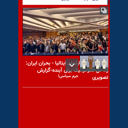
برملا شدن عملیات مأموران
مخفی رژیم برای نفوذ در رسانه‌ها
و بدنام
کنفرانس در پارلمان ایتالیا - بحران ایران:
راه‌حل دموکراتیک برای آینده-گزارش
جرم سیاسی!
تصویری
آزمندانه نگاه کن!‌