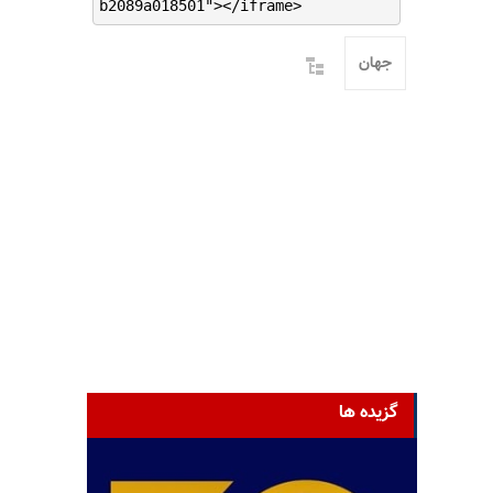
b2089a018501"></iframe>
جهان
گزیده ها