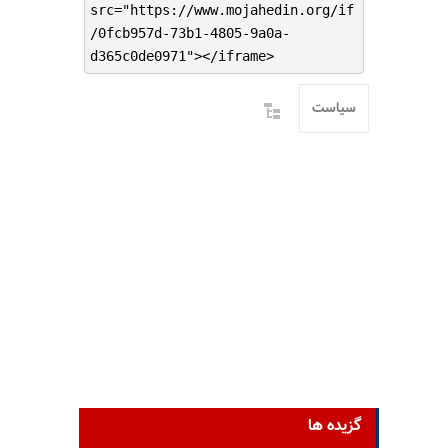
src="https://www.mojahedin.org/if
/0fcb957d-73b1-4805-9a0a-
d365c0de0971"></iframe>
سیاست
گزیده ها