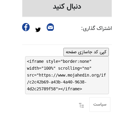
دنبال کنید
اشتراک گذاری:
کپی کد جاسازی صفحه
<iframe style="border:none"
width="100%" scrolling="no"
src="https://www.mojahedin.org/if
/c2c42b69-a43b-4a40-9638-
4d2c25789f58"></iframe>
سیاست