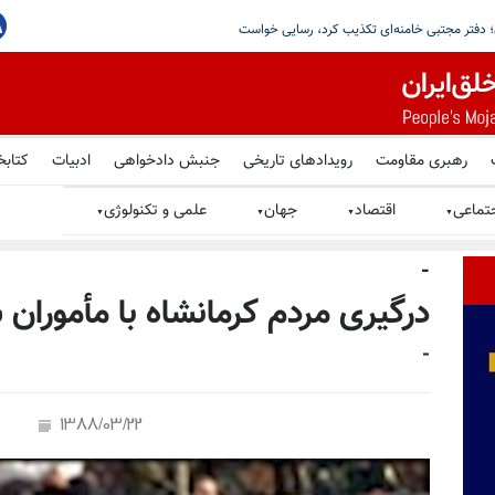
 صدوسی‌و‌دوم در ۵۹ زندان کشور
رهبری مقاومت
رویدادهای تاریخی
جنبش دادخواهی
ادبیات
کتابخ
تماعی
اقتصاد
جهان
علمی و تکنولوژی
▼
▼
▼
▼
-
درگیری مردم کرمانشاه با مأموران 
-
1388/03/22