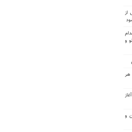
وان یکی از
ود
دام
و و
 هر
غاز
ن و