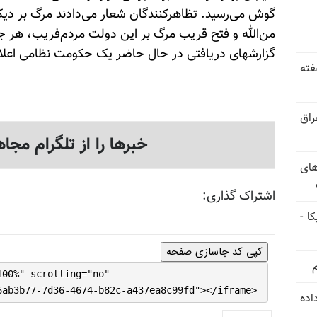
گوش می‌رسید. تظاهرکنندگان شعار می‌دادند مرگ بر دیک
من‌الله و فتح قریب مرگ بر این دولت مردم‌فریب، هر ج
گزارشهای دریافتی در حال حاضر یک حکومت نظامی اعلام
فته
راق
خبرها را از تلگرام مجاه
های
اشتراک گذاری:
ا -
کپی کد جاسازی صفحه
100%" scrolling="no"
6ab3b77-7d36-4674-b82c-a437ea8c99fd"></iframe>
استعفا داده