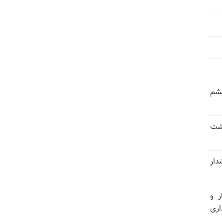
خشم
حشت
شدار
ر و
ری