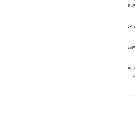
ر و
سیاسی در
‌یی
 به
ه