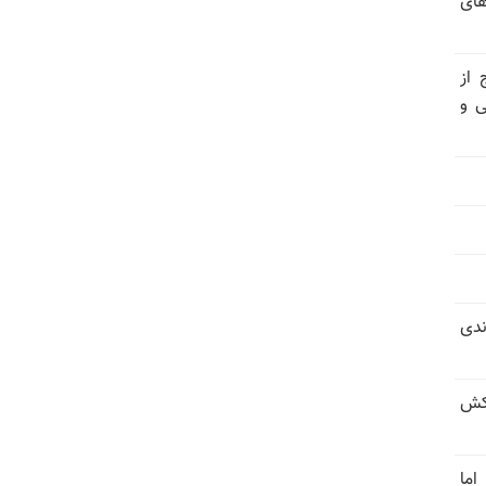
های
 از
ی و
ندی
کش
اما