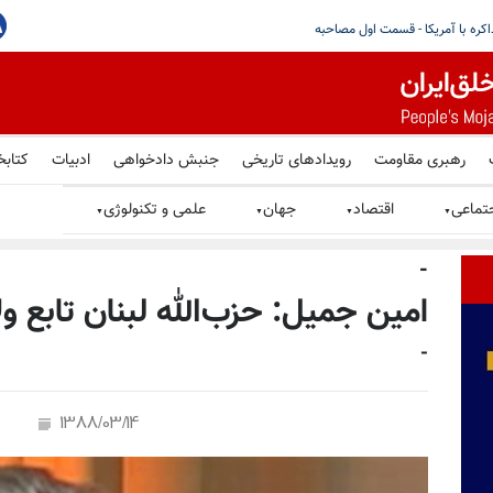
قومی در ایران تشدید شده؛ خواستار توقف بازداشت‌های خودسرانه، شکنجه
رهبری مقاومت
رویدادهای تاریخی
جنبش دادخواهی
ادبیات
کتابخ
تماعی
اقتصاد
جهان
علمی و تکنولوژی
▼
▼
▼
▼
-
امین جمیل: حزب‌الله لبنان تابع 
-
1388/03/14