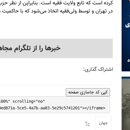
کرده است که تابع ولایت فقیه است. بنابراین از نظر حزب
در تهران و توسط ولی‌فقیه اتخاذ می‌شود که با حاکمیت
خبرها را از تلگرام مجاه
اشتراک گذاری:
کپی کد جاسازی صفحه
100%" scrolling="no"
0ed871a-5ce5-4a7b-aa83-5e29c5741201"></iframe>
جهان