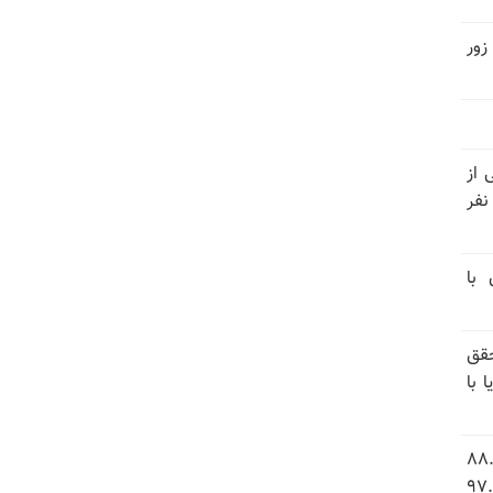
زور
نیتی از
ند ۱۴۰۴ تاکنون در ایران اعدام شده‌اند؛ ۲۷ نفر
 با
قق
 با
 شاخص فلاکت در ایران؛ تورم ۸۸.۶
 ۹.۱ درصد به سطح بی‌سابقه ۹۷.۷