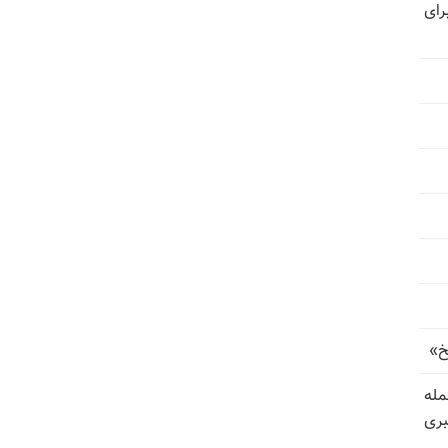
رای
خ»
رای حمله
بری