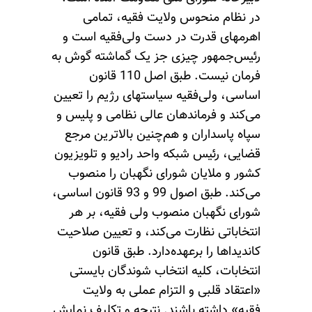
در نظام منحوس ولایت فقیه، تمامی
اهرمهای قدرت در دست ولی‌فقیه است و
رئیس‌جمهور چیزی جز یک گماشته گوش به
فرمان نیست. طبق اصل 110 قانون
اساسی، ولی‌فقیه سیاستهای رژیم را تعیین
می‌کند و فرماندهان عالی نظامی و پلیس و
سپاه پاسداران و هم‌چنین بالاترین مرجع
قضایی، رئیس شبکه واحد رادیو و تلویزیون
کشور و ملایان شورای نگهبان را منصوب
می‌کند. طبق اصول 99 و 93 قانون اساسی،
شورای نگهبان منصوب ولی فقیه، بر هر
انتخاباتی نظارت می‌کند، و تعیین صلاحیت
کاندیداها را برعهده‌دارد. طبق قانون
انتخابات، کلیه انتخاب شوندگان بایستی
«اعتقاد قلبی و التزام عملی به ولایت
فقیه» داشته باشند. نتیجه و تکلیف نمایش