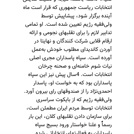
انتخابات ریاست جمهوری که قرار است ماه
آینده برگزار شود، پیشاپیش توسط
ولی‌فقیه رژیم تعیین شده است. او تمامی
تدابیر لازم را برای تقلبهای نجومی و ارائه
ارقام قلابی شرکت کنندگان و نهایتا در
آوردن کاندیدای مطلوب خودش به‌عمل
آورده است. سپاه پاسداران مجری اصلی
نیات شوم خامنه‌ای و صحنه چرخان
انتخابات است. 4سال پیش نیز این سپاه
پاسداران بود که به خواست او، پاسدار
احمدی‌نژاد را از صندوقهای رای بیرون آورد.
ولی‌فقیه رژیم که از بایکوت سراسری
انتخابات توسط مردم ایران مطمئن است،
برای سازمان دادن تقلبهای کلان، این بار
رسماًًًًًًًً و علنا خواستار ورود بسیج سپاه
پاسداران به فعالیتهای انتخاباتی شده