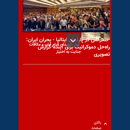
آتشین خامنه‌ای خون‌ریز و
ضحاک + ویدئو
کنفرانس در پارلمان ایتالیا - بحران ایران:
آمار شهیدان قیام آبان و مکافات
راه‌حل دموکراتیک برای آینده-گزارش
جنایت به اختیار
تصویری
رژیم ضدبشری آخوندی امروز دو
زندانی را در دزفول بدار آویخت
بالای
صفحه
کمیته بریتانیایی برای آزادی ایران