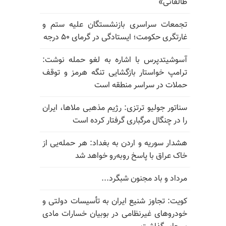
طالقانی»
تجمعات سراسری بازنشستگان علیه ستم و
غارتگری حکومت؛ ایستادگی در گرمای ۵۰ درجه
آسوشیتدپرس با اشاره به لغو حمله نوشت:
ترامپ خواستار بازگشایی تنگه هرمز و توقف
حملات در سراسر منطقه است
سناتور جولیو ترتزی: رژیم مذهبی ملاها، ایران
را در چنگال مرگباری گرفتار کرده است
هشدار سوریه و اردن به بغداد: هر حمله‌یی از
خاک عراق با پاسخ روبه‌رو خواهد شد
مرداد و باد مجنون شبگرد...
کویت: تجاوز شنیع ایران به تأسیسات دولتی و
خودروهای غیرنظامی در بوبیان خسارات مادی