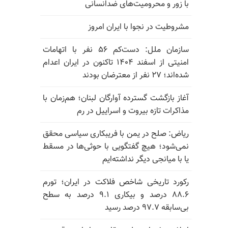
با زور و محرومیت‌های ضدانسانی
مشروطیت در نجوا با ایران امروز
سازمان ملل: دست‌کم ۵۶ نفر با اتهامات
امنیتی از اسفند ۱۴۰۴ تاکنون در ایران اعدام
شده‌اند؛ ۲۷ نفر از معترضان بودند
آغاز بازگشت گسترده آوارگان لبنان؛ هم‌زمان با
مذاکرات تازه بیروت و اسراییل در رم
ریاض: صلح در یمن با فریبکاری سیاسی محقق
نمی‌شود؛ هیچ گفتگویی با حوثی‌ها در مسقط
یا با میانجی دیگر نداشته‌ایم
رکورد تاریخی شاخص فلاکت در ایران؛ تورم
۸۸.۶ درصد و بیکاری ۹.۱ درصد به سطح
بی‌سابقه ۹۷.۷ درصد رسید