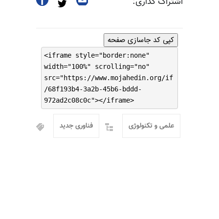
اشتراک گذاری:
کپی کد جاسازی صفحه
<iframe style="border:none"
width="100%" scrolling="no"
src="https://www.mojahedin.org/if
/68f193b4-3a2b-45b6-bddd-
972ad2c08c0c"></iframe>
علمی و تکنولوژی
فناوری جدید