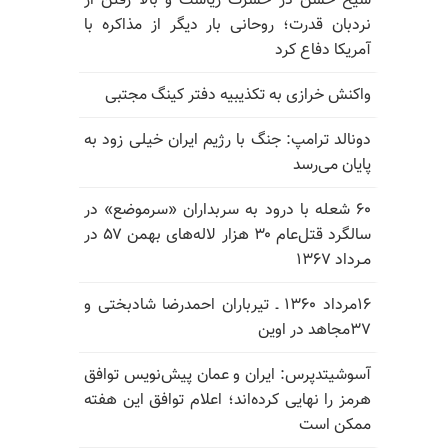
شیخ حسن در حسرت ریاست و بالا رفتن از
نردبان قدرت؛ روحانی بار دیگر از مذاکره با
آمریکا دفاع کرد
واکنش خرازی به تکذیبیه دفتر کینگ مجتبی
دونالد ترامپ: جنگ با رژیم ایران خیلی زود به
پایان می‌رسد
۶۰ شعله با درود به سربداران «سرموضع» در
سالگرد قتل‌عام ۳۰ هزار لاله‌های بهمن ۵۷ در
مـرداد ۱۳۶۷
۱۶مرداد ۱۳۶۰ ـ تیرباران احمدرضا شادبختی و
۳۷مجاهد در اوین
آسوشیتدپرس: ایران و عمان پیش‌نویس توافق
هرمز را نهایی کرده‌اند؛ اعلام توافق این هفته
ممکن است