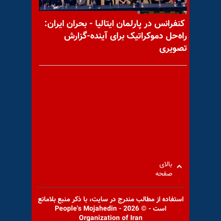
کنفرانس در پارلمان ایتالیا - بحران ایران:
راه‌حل دموکراتیک برای آینده-گزارش
اعتصاب و اعتراض پرستاران و
تصویری
کادرهای درمانی در تهران،
سلماس و بجنورد
شرکتهای لوفت هانزا و اتریش
ایرلاین پروازی به ایران نخواهند
داشت
بالای
صفحه
استفاده از مطالب مندرج در سايت، با ذكر منبع بلامانع
جوکار عضو مجلس ارتجاع:
است - © 2026 - People's Mojahedin
Organization of Iran
هک‌کردن سایت مجلس همه و