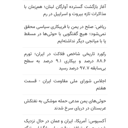
آغاز بازگشت گسترده آوارگان لبنان؛ هم‌زمان با
مذاکرات تازه بیروت و اسراییل در رم
ریاض: صلح در یمن با فریبکاری سیاسی محقق
نمی‌شود؛ هیچ گفتگویی با حوثی‌ها در مسقط
یا با میانجی دیگر نداشته‌ایم
رکورد تاریخی شاخص فلاکت در ایران؛ تورم
۸۸.۶ درصد و بیکاری ۹.۱ درصد به سطح
بی‌سابقه ۹۷.۷ درصد رسید
اجلاس شورای ملی مقاومت ایران - قسمت
هفتم
حوثی‌های یمن مدعی حمله موشکی به نفتکش
عربستان در دریای سرخ شدند
آکسیوس: آمریکا، ایران و عمان در حال نزدیک