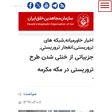
اخبار خاورمیانه,شبكه هاى
تروريستى,انفجار تروريستي,
جزییاتی از خنثی شدن طرح
تروریستی در مکه مکرمه
-
سیاست
1396/04/07