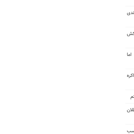
ندی
کش
اما
کره
م
تل‌عام ۱۳۶۷؛ بطلان
کسب