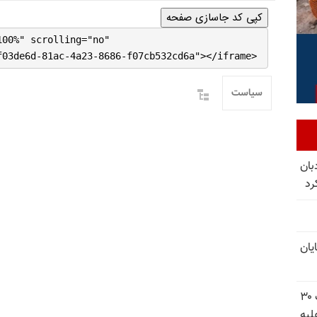
کپی کد جاسازی صفحه
100%" scrolling="no"
f03de6d-81ac-4a23-8686-f07cb532cd6a"></iframe>
سیاست
بان
رد
یان
شورای ملی مقاومت ایران - مسئول شورا - تبریک ۳۰
لیه