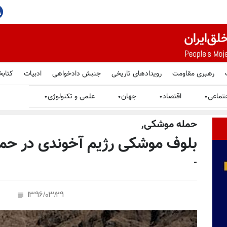
ه پایان می‌رسد
رهبری مقاومت
رویدادهای تاریخی
جنبش دادخواهی
ادبیات
کتابخ
تماعی
اقتصاد
جهان
علمی و تکنولوژی
▼
▼
▼
▼
حمله موشكى,
بلوف موشکی رژیم آخوندی در حمله
-
1396/03/29