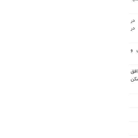
 در
سالگرد قتل‌عام ۳۰ هزار لاله‌های بهمن ۵۷ در
تی و
فق
مکن