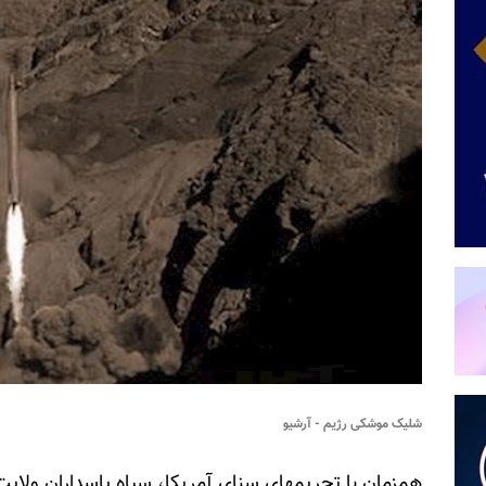
شلیک موشکی رژیم - آرشیو