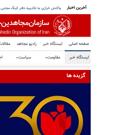
آخرین اخبار
را - تبریک ۳۰ تیر در صد و بیستمین
دونالد ترامپ: جنگ با رژیم ایران خیلی زود ب
صفحه اصلی
ایستگاه خبر
رادیو مجاهد
مقالات
ایستگاه خبر
مقاومت
سیاست
اج
▼
▼
گزیده ها