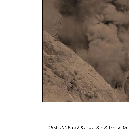
همزمان با تحریمهای سنای آمریکا، سپاه پاسداران ولایت‌فقیه ادعا کرد که روز یکشنبه28خرداد96