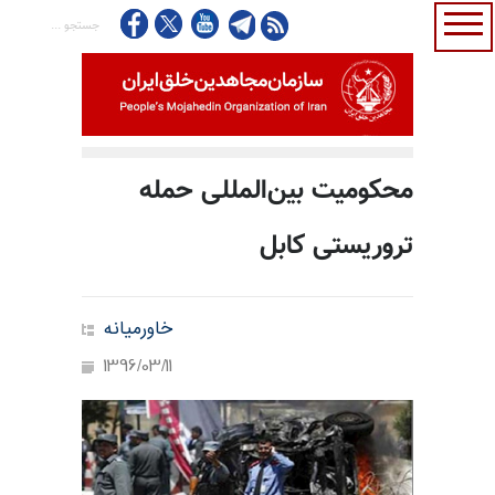
محکومیت بین‌المللی حمله
تروریستی کابل
خاورمیانه
1396/03/11