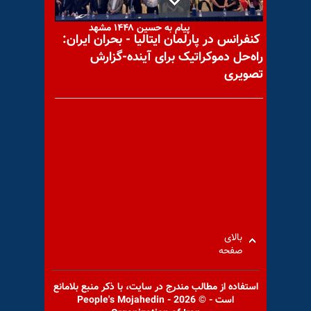
پیام به حسین ۱۴۴۸ مشهد
کنفرانس در پارلمان ایتالیا - بحران ایران:
راه‌حل دموکراتیک برای آینده-گزارش
تصویری
پیام به وفا ۵۲۰ کاشمر
با یاد مجاهد شهید احمد
اقتداری
بالای
صفحه
استفاده از مطالب مندرج در سايت، با ذكر منبع بلامانع
است - © 2026 - People's Mojahedin