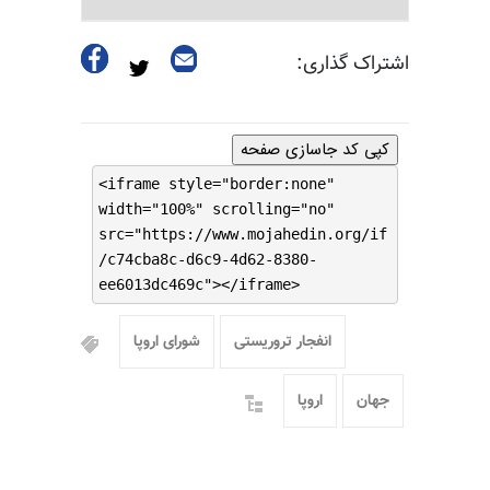
اشتراک گذاری:
کپی کد جاسازی صفحه
<iframe style="border:none"
width="100%" scrolling="no"
src="https://www.mojahedin.org/if
/c74cba8c-d6c9-4d62-8380-
ee6013dc469c"></iframe>
انفجار تروریستی
شورای اروپا
جهان
اروپا