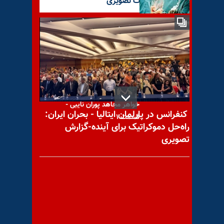
آخرین گزارشات تصویری
۱۵هزار زن، قربانی سرطان در
سال
رسم مقاومت-خاطرات زندان
خواهر مجاهد پوران نایبی -
کنفرانس در پارلمان ایتالیا - بحران ایران:
قسمت ۱
راه‌حل دموکراتیک برای آینده-گزارش
تصویری
گزارشی از وضعیت زندان زنان در
قرچک ورامین