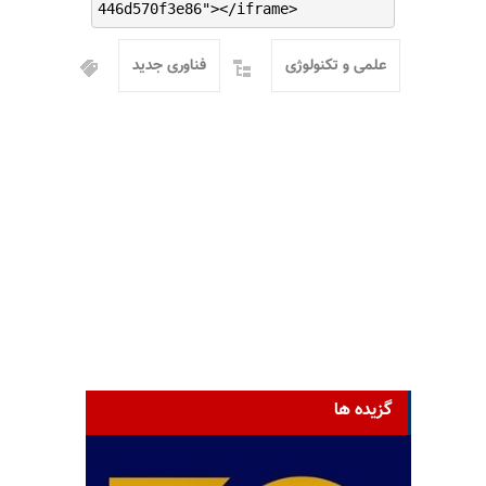
446d570f3e86"></iframe>
علمی و تکنولوژی
فناوری جدید
گزیده ها