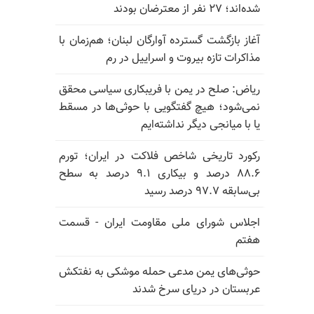
شده‌اند؛ ۲۷ نفر از معترضان بودند
آغاز بازگشت گسترده آوارگان لبنان؛ هم‌زمان با
مذاکرات تازه بیروت و اسراییل در رم
ریاض: صلح در یمن با فریبکاری سیاسی محقق
نمی‌شود؛ هیچ گفتگویی با حوثی‌ها در مسقط
یا با میانجی دیگر نداشته‌ایم
رکورد تاریخی شاخص فلاکت در ایران؛ تورم
۸۸.۶ درصد و بیکاری ۹.۱ درصد به سطح
بی‌سابقه ۹۷.۷ درصد رسید
اجلاس شورای ملی مقاومت ایران - قسمت
هفتم
حوثی‌های یمن مدعی حمله موشکی به نفتکش
عربستان در دریای سرخ شدند