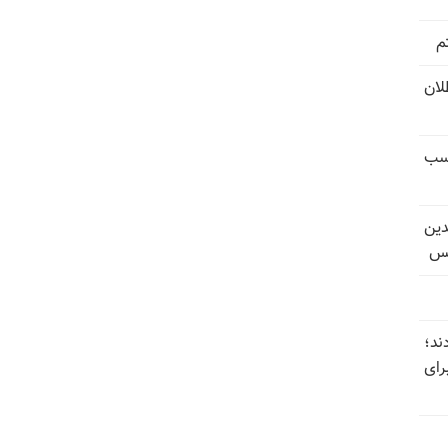
م
تل‌عام ۱۳۶۷؛ بطلان
کسب
دین
یس
ند؛
رای