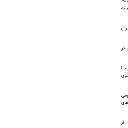
شورای ملی مقاومت ایران - مسئول شورا - تبریک ۳۰
لیه
ران
 در
 با
گوی
ومی
های
 از