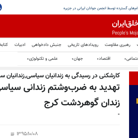
یستمین
رهبری مقاومت
رویدادهای تاریخی
جنبش دادخواهی
ادبیات
کتابخ
تماعی
اقتصاد
جهان
علمی و تکنولوژی
▼
▼
▼
▼
كارشكنى در رسيدگى به زندانيان سياسى,زندانیان س
تهدید به ضرب‌وشتم زندانی سیاسی ب
زندان گوهردشت کرج
-
1395/10/08