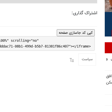
اشتراک گذاری:
کپی کد جاسازی صفحه
100%" scrolling="no"
dddac71-08b1-499d-b5b7-81381f86c407"></iframe>
تی و
سیاست
فق
مکن