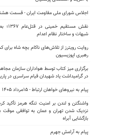
اجلاس شورای ملی مقاومت ایران - قسمت هشت
نقش مستقیم خمینی در ق
شبهات و ساختار نظام اعدام
روایت رویترز از تلاش‌های ناکام بچه شاه برای 
رهبری اپوزیسیون
برگزاری میز کتاب توسط هواداران سازمان مجاه
در گرامیداشت یاد شهیدان قیام سراسری در پار
پیام به نیروهای خواهان ارتباط - ۱۵مرداد ۱۴۰۵
واشنگتن و لندن بر امنیت تنگه هرمز تأکید کرد
نزدیک شدن تهران و عمان به توافقی موقت ب
بازگشایی آبراه
پیام به آرامش جهرم