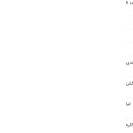
ی و
ندی
کش
اما
کره