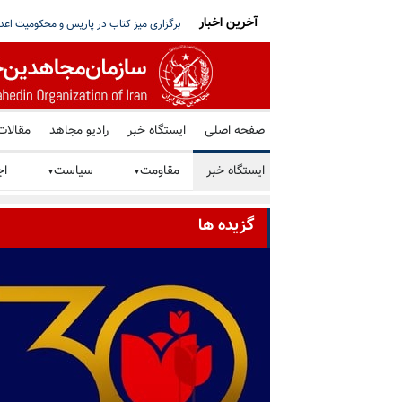
آخرین اخبار
تو خواستار توقف فوری همه اعدامها در ایران شد
شورای ملی مقاومت ایران - مسئول شورا - تبریک ۳۰ تیر در صد و ب
صفحه اصلی
ایستگاه خبر
رادیو مجاهد
مقالات
ایستگاه خبر
مقاومت
سیاست
اج
▼
▼
گزیده ها