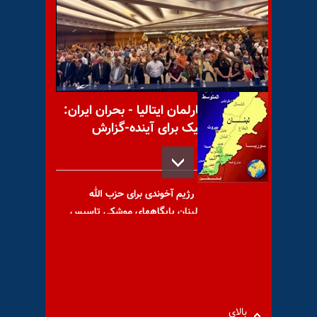
عفو بین‌الملل : از ۲۵مرداد۶۷
شواهد موج جدید اعدامها را به
مقامات
کنفرانس در پارلمان ایتالیا - بحران ایران:
راه‌حل دموکراتیک برای آینده-گزارش
تصویری
رژیم آخوندی برای حزب الله
لبنان پایگاههای موشکی تاسیس
می‌کند
هاشم امینی سخنگوی صنعت
بالای