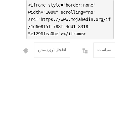
<iframe style="border:none"
width="100%" scrolling="no"
src="https://www.mojahedin.org/if
/1d6e8f5f-788f-4dd1-8318-
5e1296fea0be"></iframe>
سیاست
انفجار تروریستی