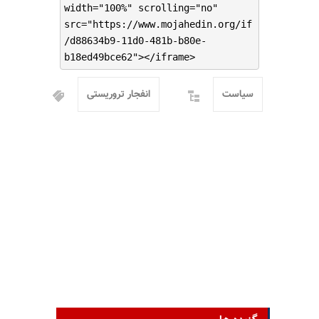
width="100%" scrolling="no"
src="https://www.mojahedin.org/if
/d88634b9-11d0-481b-b80e-
b18ed49bce62"></iframe>
سیاست
انفجار تروریستی