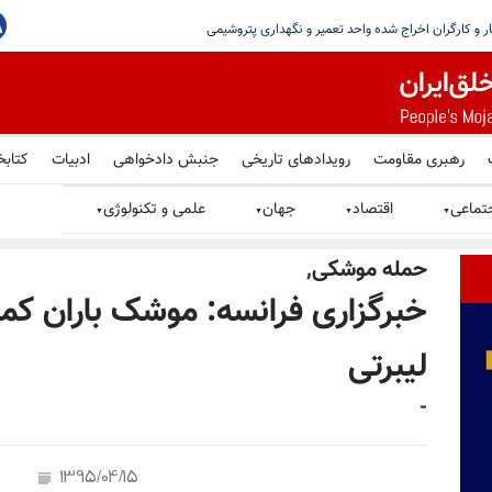
رهبری مقاومت
رویدادهای تاریخی
جنبش دادخواهی
ادبیات
کتابخ
تماعی
اقتصاد
جهان
علمی و تکنولوژی
▼
▼
▼
▼
حمله موشكى,
خبرگزاری فرانسه: موشک باران کمپ
لیبرتی
-
1395/04/15