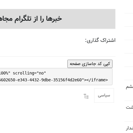
خبرها را از تلگرام مجاه
اشتراک گذاری:
کپی کد جاسازی صفحه
100%" scrolling="no"
5602650-e343-4432-9dbe-35156f4d2e60"></iframe>
خشم
سیاسی
حشت
شدار