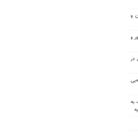
ن و
ر و
سیاسی در
‌یی
 به
ه