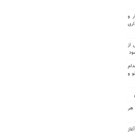
ر و
ری
وان یکی از
ود
دام
و و
 هر
غاز