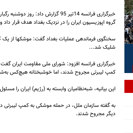
خبرگزاری فرانسه 14تیر 95 گزارش داد: 
گروه اپوزیسیون ایران را در نزدیک بغداد هدف قرار داد 
سخنگوی فرماندهی عملیات بغداد گفت: موشکها از یک کا
شلیک شد...
خبرگزاری فرانسه افزود: شورای ملی مقاومت ایران گفت
کمپ لیبرتی مجروح شدند، اما خوشبختانه هیچ‌کس به‌شه
این بیانیه، شبه‌نظامیان وابسته به (رژیم) ایران را مسئ
دیگر مجروح شدند.