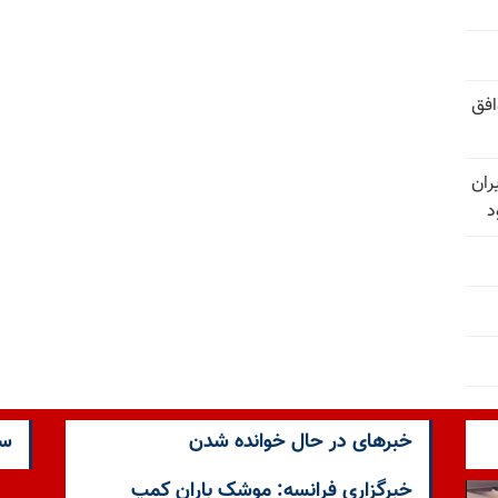
افق
ران
د
خبرهای در حال خوانده شدن
سا
خبرگزاری فرانسه: موشک باران کمپ