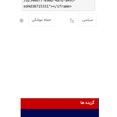
/b2546877-696b-4a7d-a495-
ed4d38715331"></iframe>
سیاسی
حمله موشکی
گزیده ها