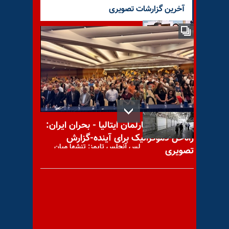
آخرین گزارشات تصویری
واشنگتن و لندن بر امنیت تنگه
هرمز تأکید کردند؛ نزدیک شدن
تهران
کنفرانس در پارلمان ایتالیا - بحران ایران:
راه‌حل دموکراتیک برای آینده-گزارش
لس آنجلس تایمز: تنشها میان
تصویری
کابینه احمدی نژاد و بازاریان
سمنان - تجمع اعتراضی کارگران
شرکت آ ب ث «کندر»