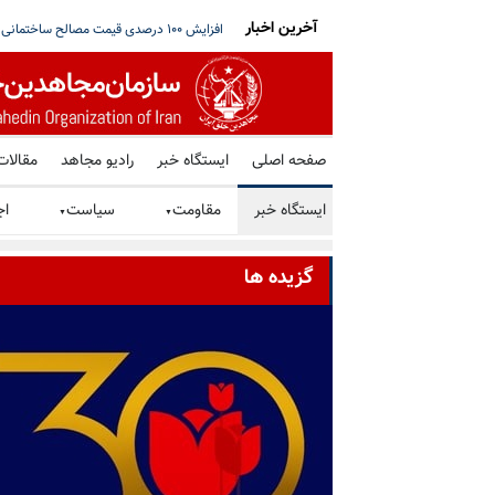
آخرین اخبار
ی‌و‌دوم
پیام پریسا کمالی از زندان مرکزی یزد
ترامپ: اگر تنگه هرمز به‌زودی باز نشود، رژ
صفحه اصلی
ایستگاه خبر
رادیو مجاهد
مقالات
ایستگاه خبر
مقاومت
سیاست
اج
▼
▼
گزیده ها