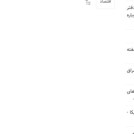
اقتصاد
فتر
اره
فته
راق
های
ا -