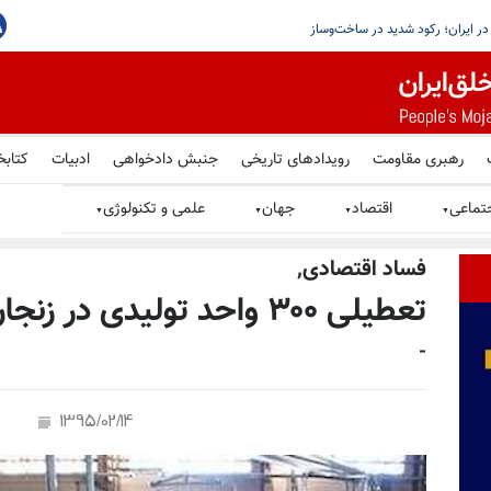
یم ایران ضربه بسیار سختی خواهد خورد
رهبری مقاومت
رویدادهای تاریخی
جنبش دادخواهی
ادبیات
کتابخ
تماعی
اقتصاد
جهان
علمی و تکنولوژی
▼
▼
▼
▼
فساد اقتصادى,
تعطیلی ۳۰۰ واحد تولیدی در زنجان
-
1395/02/14