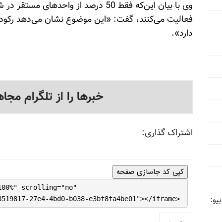
فعالیت می‌کنند، گفت: «این موضوع نشان می‌دهد رکود
دارد».
خبرها را از تلگرام مجاه
اشتراک گذاری:
کپی کد جاسازی صفحه
100%" scrolling="no"
یو:
8519817-27e4-4bd0-b038-e3bf8fa4be01"></iframe>