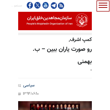
كمپ اشرف,
رو صورت یاران ببین – ب.
بهمنی
-
سیاسی
1394/06/10