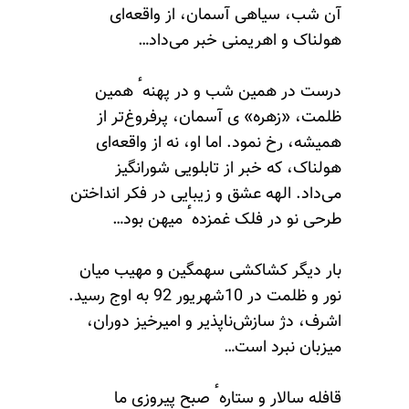
آن شب، سیاهی آسمان، از واقعه‌ای
هولناک و اهریمنی خبر می‌داد…
درست در همین شب و در پهنهٴ همین
ظلمت، «زهره» ی آسمان، پرفروغ‌تر از
همیشه، رخ نمود. اما او، نه از واقعه‌ای
هولناک، که خبر از تابلویی شورانگیز
می‌داد. الهه عشق و زیبایی در فکر انداختن
طرحی نو در فلک غمزدهٴ میهن بود…
بار دیگر کشاکشی سهمگین و مهیب میان
نور و ظلمت در 10شهریور 92 به اوج رسید.
اشرف، دژ سازش‌ناپذیر و امیرخیز دوران،
میزبان نبرد است…
قافله سالار و ستارهٴ صبح پیروزی ما