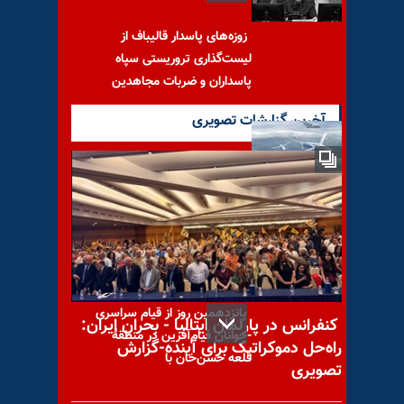
زوزه‌های پاسدار قالیباف از
لیست‌گذاری تروریستی سپاه
پاسداران و ضربات مجاهدین
آخرین گزارشات تصویری
ساخت پهپادهایی که هماهنگ
عمل می‌کنند
پانزدهمین روز از قیام سراسری
کنفرانس در پارلمان ایتالیا - بحران ایران:
-جوانان قیام‌آفرین در منطقهٔ
راه‌حل دموکراتیک برای آینده-گزارش
قلعه حسن‌خان با
تصویری