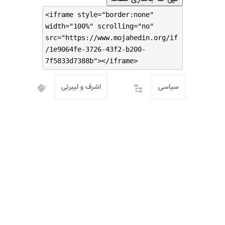
<iframe style="border:none"
width="100%" scrolling="no"
src="https://www.mojahedin.org/if
/1e9064fe-3726-43f2-b200-
7f5833d7388b"></iframe>
سیاسی
اشرف و لیبرتی