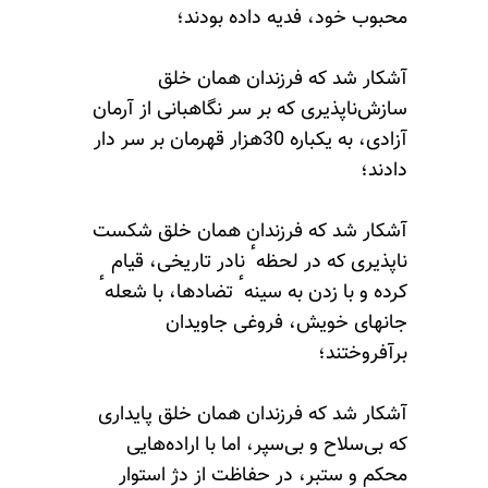
محبوب خود، فدیه داده بودند؛
آشکار شد که فرزندان همان خلق
سازش‌ناپذیری که بر سر نگاهبانی از آرمان
آزادی، به یکباره 30هزار قهرمان بر سر دار
دادند؛
آشکار شد که فرزندان همان خلق شکست
ناپذیری که در لحظهٴ نادر تاریخی، قیام
کرده و با زدن به سینهٴ تضادها، با شعلهٴ
جانهای خویش، فروغی جاویدان
برآفروختند؛
آشکار شد که فرزندان همان خلق پایداری
که بی‌سلاح و بی‌سپر، اما با اراده‌هایی
محکم و ستبر، در حفاظت از دژ استوار