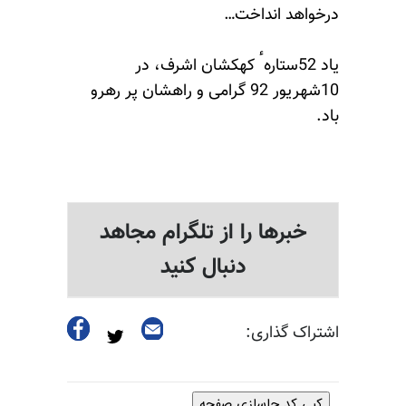
درخواهد انداخت…
یاد 52ستارهٴ کهکشان اشرف، در
10شهریور 92 گرامی و راهشان پر ‌رهرو
باد.
خبرها را از تلگرام مجاهد
دنبال کنید
اشتراک گذاری:
کپی کد جاسازی صفحه