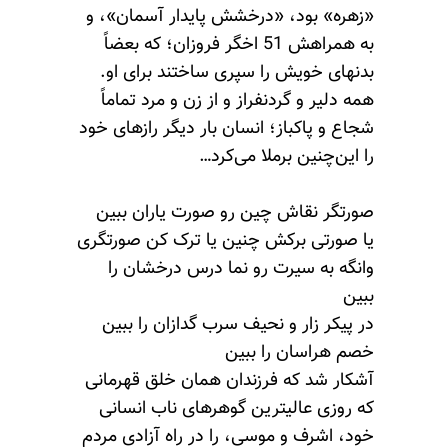
«زهره» بود، «درخشش پایدار آسمان»، و
به همراهش 51 اخگر فروزان؛ که بعضاً
بدنهای خویش را سپری ساختند برای او.
همه دلیر و گردنفراز و از زن و مرد تماماً
شجاع و پاکباز؛ انسان بار دیگر رازهای خود
را این‌چنین برملا می‌کرد…
صورتگر نقاش چین رو صورت یاران ببین
یا صورتی برکش چنین یا ترک کن صورتگری
وانگه به سیرت رو نما درس درخشان را
ببین
در پیکر زار و نحیف سرب گدازان را ببین
خصم هراسان را ببین
آشکار شد که فرزندان همان خلق قهرمانی
که روزی عالیترین گوهرهای ناب انسانی
خود، اشرف و موسی، را در راه آزادی مردم