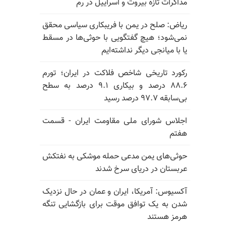
مذاکرات تازه بیروت و اسراییل در رم
ریاض: صلح در یمن با فریبکاری سیاسی محقق
نمی‌شود؛ هیچ گفتگویی با حوثی‌ها در مسقط
یا با میانجی دیگر نداشته‌ایم
رکورد تاریخی شاخص فلاکت در ایران؛ تورم
۸۸.۶ درصد و بیکاری ۹.۱ درصد به سطح
بی‌سابقه ۹۷.۷ درصد رسید
اجلاس شورای ملی مقاومت ایران - قسمت
هفتم
حوثی‌های یمن مدعی حمله موشکی به نفتکش
عربستان در دریای سرخ شدند
آکسیوس: آمریکا، ایران و عمان در حال نزدیک
شدن به یک توافق موقت برای بازگشایی تنگه
هرمز هستند