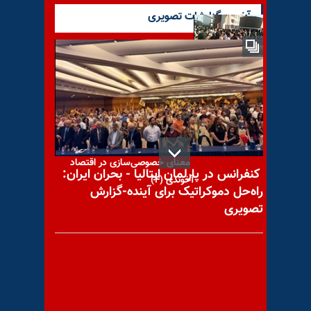
آخرین گزارشات تصویری
«ناامیدی از نظام»، »سلاح
کشتار جمعی» علیه نظام
معنای خصوصی‌سازی در اقتصاد
کنفرانس در پارلمان ایتالیا - بحران ایران:
آخوندی (۴)
راه‌حل دموکراتیک برای آینده-گزارش
تصویری
با یاد مجاهد شهید امیر چناری