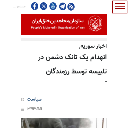
اخبار سوريه,
انهدام یک تانک دشمن در
تلبیسه توسط رزمندگان
-
سیاست
1393/11/11