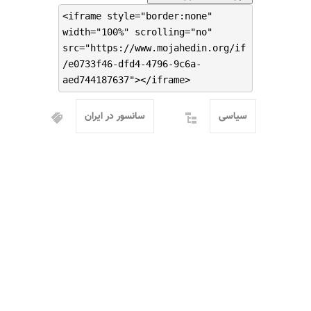
<iframe style="border:none"
width="100%" scrolling="no"
src="https://www.mojahedin.org/if
/e0733f46-dfd4-4796-9c6a-
aed744187637"></iframe>
سیاسی
سانسور در ایران