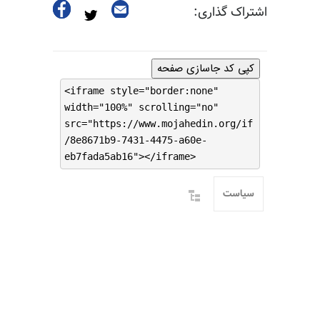
اشتراک گذاری:
کپی کد جاسازی صفحه
<iframe style="border:none"
width="100%" scrolling="no"
src="https://www.mojahedin.org/if
/8e8671b9-7431-4475-a60e-
eb7fada5ab16"></iframe>
سیاست