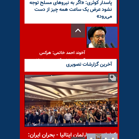
پاسدار کوثری: «اگر به نیروهای مسلح توجه
نشود عرض یک ساعت همه چیز از دست
می‌رود»
آخوند احمد خاتمی: هرکس
بگوید انتخابات آزاد، ضد ولی‌فقیه
آخرین گزارشات تصویری
است
برملا شدن عملیات مأموران
مخفی رژیم برای نفوذ در رسانه‌ها
و بدنام
کنفرانس در پارلمان ایتالیا - بحران ایران: