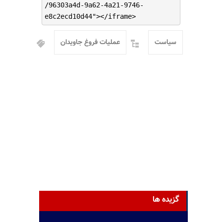
/96303a4d-9a62-4a21-9746-
e8c2ecd10d44"></iframe>
سیاست
عملیات فروغ جاویدان
گزیده ها