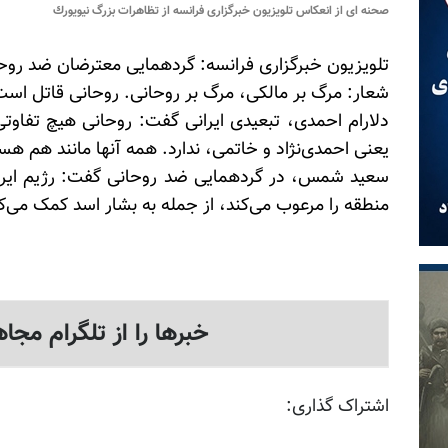
صحنه اى از انعكاس تلويزيون خبرگزارى فرانسه از تظاهرات بزرگ نيويورك
تلویزیون خبرگزاری فرانسه: گردهمایی معترضان ضد روحان
شعار: مرگ بر مالکی، مرگ بر روحانی. روحانی قاتل است
دلارام احمدی، تبعیدی ایرانی گفت: روحانی هیچ تفاوتی 
یعنی احمدی‌نژاد و خاتمی، ندارد. همه آنها مانند هم هستن
سعید شمس، در گردهمایی ضد روحانی گفت: رژیم ایران 
منطقه را مرعوب می‌کند، از جمله به بشار اسد کمک می‌کند
خبرها را از تلگرام مجاه
اشتراک گذاری: