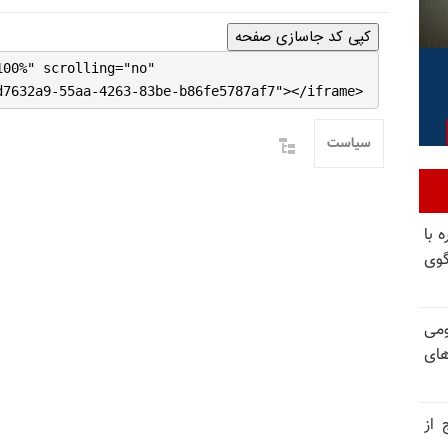
کپی کد جاسازی صفحه
100%" scrolling="no"
d7632a9-55aa-4263-83be-b86fe5787af7"></iframe>
سیاست
 با
گوی
ومی
های
 از