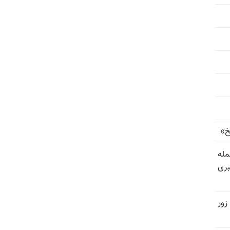
خ»
رای حمله
بری
زور