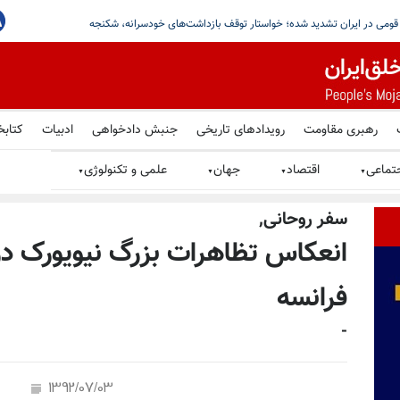
ج از کشور؛ تصمیم کویت در میانه تنشهای منطقه‌یی
رهبری مقاومت
رویدادهای تاریخی
جنبش دادخواهی
ادبیات
کتابخ
تماعی
اقتصاد
جهان
علمی و تکنولوژی
▼
▼
▼
▼
سفر روحانى,
انعکاس تظاهرات بزرگ نیویورک در 
فرانسه
-
1392/07/03