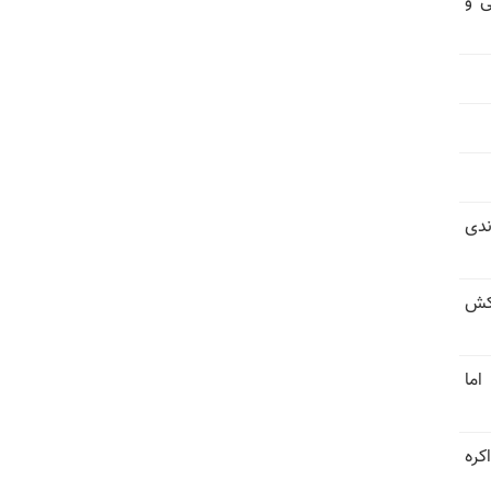
ی و
ندی
کش
اما
کره