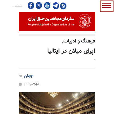
فرهنگ و ادبيات,
اپرای میلان در ایتالیا
-
جهان
1391/09/18