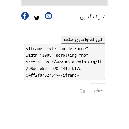
اشتراک گذاری:
کپی کد جاسازی صفحه
<iframe style="border:none"
width="100%" scrolling="no"
src="https://www.mojahedin.org/if
/96dc5e5d-fb20-441d-b17e-
94ff2f876273"></iframe>
جهان