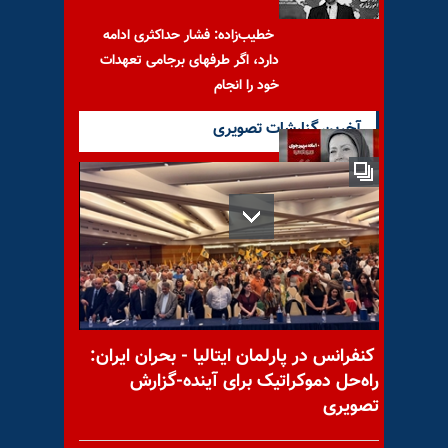
خطیب‌زاده: فشار حداکثری ادامه
دارد، اگر طرفهای برجامی تعهدات
خود را انجام
آخرین گزارشات تصویری
برنامه ۱۰ماده‌ای مریم رجوی –
ماده ششم
با یاد مجاهد شهید جعفر
کنفرانس در پارلمان ایتالیا - بحران ایران:
(مسعود) ابراهیمی
راه‌حل دموکراتیک برای آینده-گزارش
تصویری