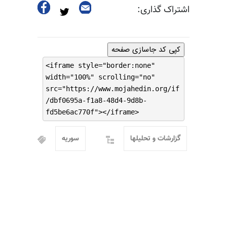
اشتراک گذاری:
کپی کد جاسازی صفحه
<iframe style="border:none"
width="100%" scrolling="no"
src="https://www.mojahedin.org/if
/dbf0695a-f1a8-48d4-9d8b-
fd5be6ac770f"></iframe>
گزارشات و تحلیلها
سوریه