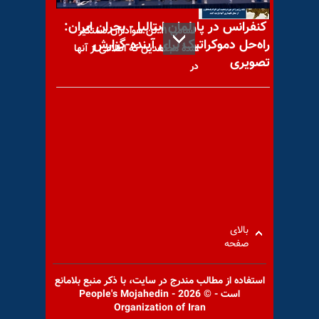
کنفرانس در پارلمان ایتالیا - بحران ایران:
اسامی ۱۱ تن هواداران دستگیر
راه‌حل دموکراتیک برای آینده-گزارش
شدهٔ مجاهدین که اطلاعی از آنها
تصویری
در
خبرگزاری رسمی حوزه جهل و
جنایت: رویکردهای مبارزاتی
سازمان مجاهدین از جنگ
بالای
صفحه
افشاگری آخوند باقر خرازی از
استفاده از مطالب مندرج در سايت، با ذكر منبع بلامانع
جنگ باندها بر سر جانشینی
است - © 2026 - People's Mojahedin
خامنه‌ای؛ «دفتر
Organization of Iran