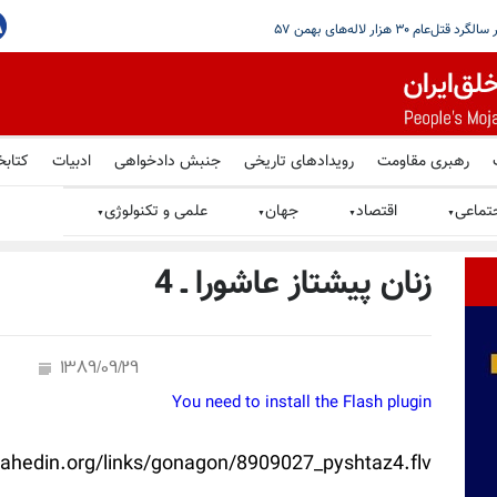
مرتبط با شبکه مالی سپاه
رهبری مقاومت
رویدادهای تاریخی
جنبش دادخواهی
ادبیات
کتابخ
تماعی
اقتصاد
جهان
علمی و تکنولوژی
▼
▼
▼
▼
زنان پیشتاز عاشورا ـ 4
1389/09/29
You need to install the Flash plugin
ahedin.org/links/gonagon/8909027_pyshtaz4.flv