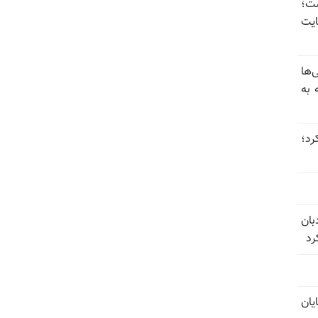
 گذاشت؛
یت
‌ها
 به
 عبور کرد؛
بان
رد
یان