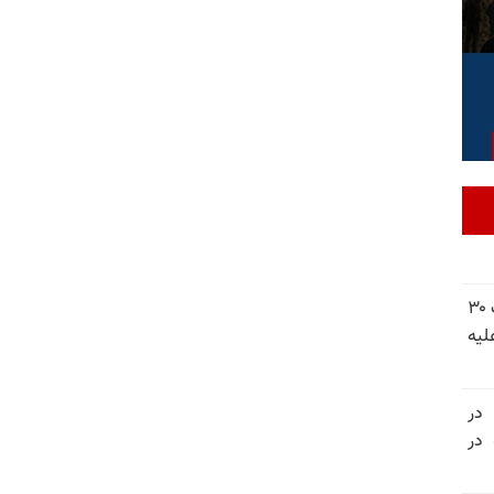
شورای ملی مقاومت ایران - مسئول شورا - تبریک ۳۰
لیه
 در
سالگرد قتل‌عام ۳۰ هزار لاله‌های بهمن ۵۷ در