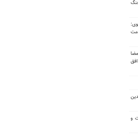
جنگ
وی:
ومت
مضا
افق
دین
ت و