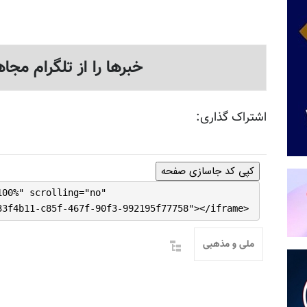
خبرها را از تلگرام مجاه
اشتراک گذاری:
کپی کد جاسازی صفحه
100%" scrolling="no"
33f4b11-c85f-467f-90f3-992195f77758"></iframe>
ملی و مذهبی