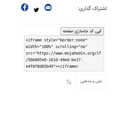
اشتراک گذاری:
کپی کد جاسازی صفحه
<iframe style="border:none"
width="100%" scrolling="no"
src="https://www.mojahedin.org/if
/5b6805e0-161d-44ed-be17-
e4f0f8d05b49"></iframe>
ملی و مذهبی