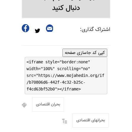
دنبال کنید
اشتراک گذاری:
کپی کد جاسازی صفحه
<iframe style="border:none"
width="100%" scrolling="no"
src="https://www.mojahedin.org/if
/b70806d6-442f-4c32-b25c-
f4cd63bf52b0"></iframe>
بحران اقتصادی
بحرانهای اقتصادی