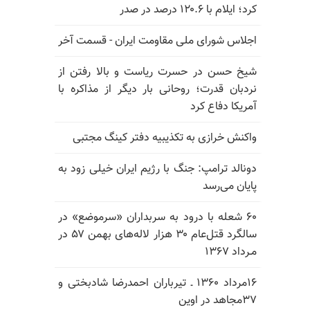
کرد؛ ایلام با ۱۲۰.۶ درصد در صدر
اجلاس شورای ملی مقاومت ایران - قسمت آخر
شیخ حسن در حسرت ریاست و بالا رفتن از
نردبان قدرت؛ روحانی بار دیگر از مذاکره با
آمریکا دفاع کرد
واکنش خرازی به تکذیبیه دفتر کینگ مجتبی
دونالد ترامپ: جنگ با رژیم ایران خیلی زود به
پایان می‌رسد
۶۰ شعله با درود به سربداران «سرموضع» در
سالگرد قتل‌عام ۳۰ هزار لاله‌های بهمن ۵۷ در
مـرداد ۱۳۶۷
۱۶مرداد ۱۳۶۰ ـ تیرباران احمدرضا شادبختی و
۳۷مجاهد در اوین