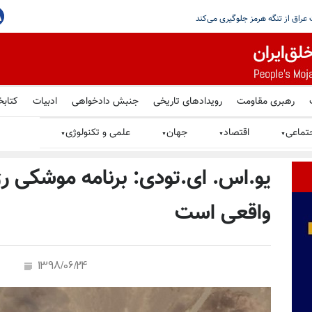
 خلاقانه برای افزایش فشار بر ایران خواسته است
رهبری مقاومت
رویدادهای تاریخی
جنبش دادخواهی
ادبیات
کتابخ
تماعی
اقتصاد
جهان
علمی و تکنولوژی
▼
▼
▼
▼
یو.اس. ای.تودی: برنامه موشکی رژ
واقعی است
1398/06/24