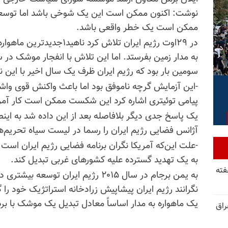
نوشت: اکنون ممکن است این یک شوخی باشد اما توسعه ت
ممکن است یک خطر واقعی باشد.
در ۲۹اوت رژیم ایران تلاش کرد
به مدار زمین بفرستد. اما این تلاش با انفجار موشک در
سومین بار بود که رژیم ایران ظرف یک سال اخیر با این 
-این آزمایش گرچه ناموفق بود اما باعث واکنش قوی واش
پیامی توئیتری اشاره کرد این شکست ممکن است کار آمری
یک پاسخ جدی دیگر بلافاصله بعد از این داده شد به ای
آژانس فضایی رژیم ایران را رسما در لیست سیاه تحریم‌ها
-علت این‌که آمریکا نگران برنامه فضایی رژیم ایران است چ
به یک تهدید گسترده علیه کشورهای غربی تبدیل کند.
فته
به یمن برجام در سال ۲۰۱۵ رژیم ایران 
نگرانند رژیم ایران پیشاپیش زرادخانه استراتژیک خود را
یک ماهواره به مدار اساساً معادل تبدیل یک موشک با برد 
راق