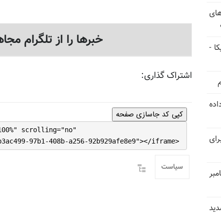
های
خبرها را از تلگرام مجاه
ا -
اشتراک گذاری:
استعفا داده
کپی کد جاسازی صفحه
100%" scrolling="no"
رای
b3ac499-97b1-408b-a256-92b929afe8e9"></iframe>
سیاست
مبر
دید