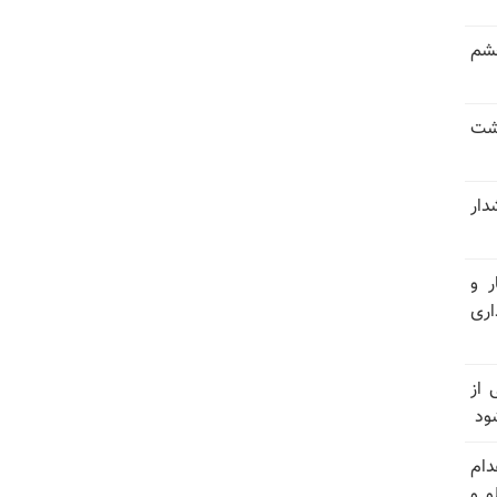
خشم
حشت
شدار
ر و
ری
وان یکی از
ود
دام
و و