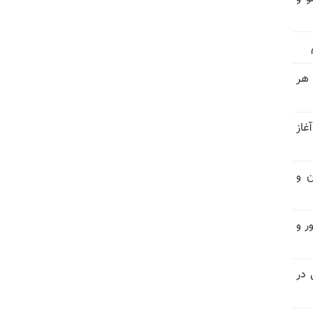
 هر
غاز
ن و
ر و
سیاسی در