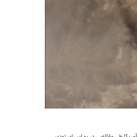
ریکا طی مقاله‌یی در یو اس ای تودی