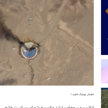
انفجار موشک ناهید ۱
ایلان برمن معاون ارشد مؤسسه شورای سیاست خارجی آم