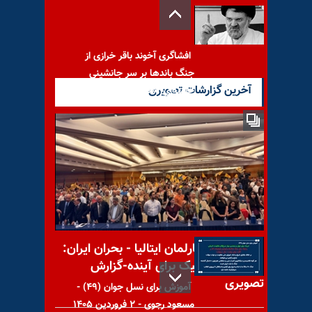
افشاگری آخوند باقر خرازی از
جنگ باندها بر سر جانشینی
آخرین گزارشات تصویری
خامنه‌ای؛ «دفتر
بازار گرمی آخوند میرزایی عضو
خبرگان خلافت خامنه‌ای برای ورع
و احتیاط
کنفرانس در پارلمان ایتالیا - بحران ایران:
راه‌حل دموکراتیک برای آینده-گزارش
تصویری
آموزش برای نسل جوان (۴۹) -
مسعود رجوی - ۲ فروردین ۱۴۰۵