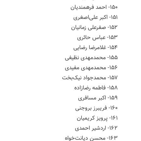
۱۵۰- احمد فرهمندیان
۱۵۱- اکبر
علی‌اصغری
۱۵۲- صفرعلی زمانیان
۱۵۳- عباس حائری
۱۵۴- غلامرضا رضایی
۱۵۵- محمدمهدی نظیفی
۱۵۶- محمدمهدی مفیدی
۱۵۷- محمدجواد نیک‌بخت
۱۵۸- فاطمه رضازاده
۱۵۹- اکبر مسافری
۱۶۰- فریبرز بروجنی
۱۶۱- پرویز کریمیان
۱۶۲- اردشیر احمدی
۱۶۳- محسن
دیانت‌خواه