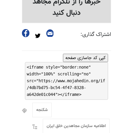
خبرها را از تلگرام مجاهد
دنبال کنید
اشتراک گذاری:
کپی کد جاسازی صفحه
<iframe style="border:none"
width="100%" scrolling="no"
src="https://www.mojahedin.org/if
/4db7bd75-bc54-4f47-8328-
a642de01c044"></iframe>
شکنجه
اطلاعیه سازمان مجاهدین خلق ایران