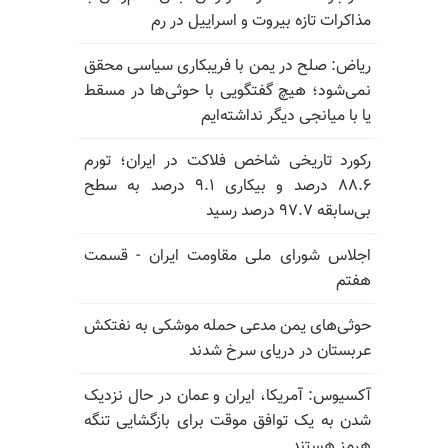
مذاکرات تازه بیروت و اسراییل در رم
ریاض: صلح در یمن با فریبکاری سیاسی محقق
نمی‌شود؛ هیچ گفتگویی با حوثی‌ها در مسقط
یا با میانجی دیگر نداشته‌ایم
رکورد تاریخی شاخص فلاکت در ایران؛ تورم
۸۸.۶ درصد و بیکاری ۹.۱ درصد به سطح
بی‌سابقه ۹۷.۷ درصد رسید
اجلاس شورای ملی مقاومت ایران - قسمت
هفتم
حوثی‌های یمن مدعی حمله موشکی به نفتکش
عربستان در دریای سرخ شدند
آکسیوس: آمریکا، ایران و عمان در حال نزدیک
شدن به یک توافق موقت برای بازگشایی تنگه
هرمز هستند