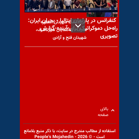
کنفرانس در پارلمان ایتالیا - بحران ایران:
بزرگداشت شهیدان اسطوره
راه‌حل دموکراتیک برای آینده-گزارش
اشرف - راه‌گشایان هزار اشرف،
تصویری
شهیدان فتح و آزادی
محاکمه اسدالله اسدی، محاکمه
رژیم ایران و رفتارهای آن است
بالای
صفحه
با یاد مجاهد شهید عباس
(علی) وشاق
استفاده از مطالب مندرج در سايت، با ذكر منبع بلامانع
است - © 2026 - People's Mojahedin